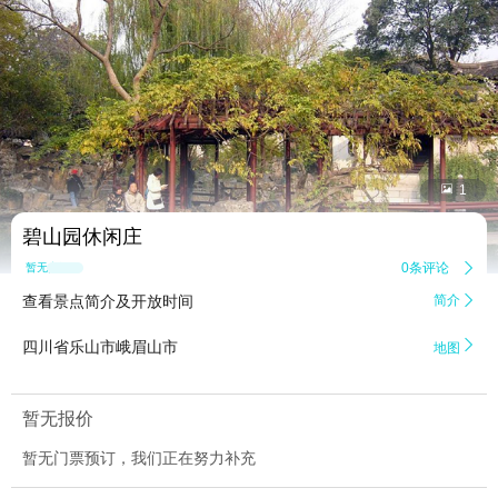


1
碧山园休闲庄
0条评论

暂无点评
查看景点简介及开放时间
简介


四川省乐山市峨眉山市
地图
暂无报价
暂无门票预订，我们正在努力补充