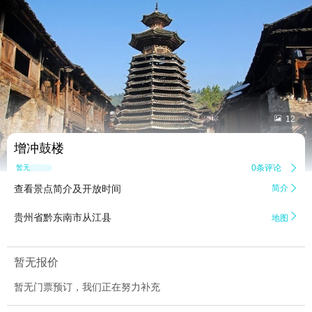


12
增冲鼓楼
0条评论

暂无点评
查看景点简介及开放时间
简介


贵州省黔东南市从江县
地图
暂无报价
暂无门票预订，我们正在努力补充