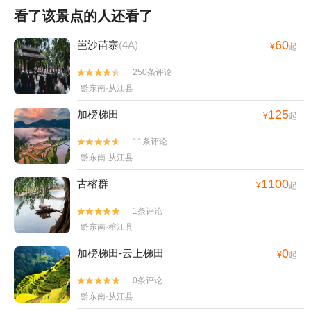
看了该景点的人还看了
60
岜沙苗寨
(4A)
¥
起
250条评论


黔东南·从江县
125
加榜梯田
¥
起
11条评论


黔东南·从江县
1100
古榕群
¥
起
1条评论


黔东南·榕江县
0
加榜梯田-云上梯田
¥
起
0条评论


黔东南·从江县