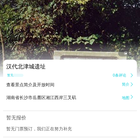


5
汉代北津城遗址
0条评论

暂无点评
查看景点简介及开放时间
简介


湖南省长沙市岳麓区湘江西岸三叉矶
地图
暂无报价
暂无门票预订，我们正在努力补充