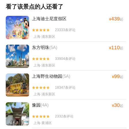
看了该景点的人还看了
439
上海迪士尼度假区
¥
起
23333条评论


上海·浦东新区
110
东方明珠
(5A)
¥
起
33904条评论


上海·浦东新区
99
上海野生动物园
(5A)
¥
起
18347条评论


上海·浦东新区
30
豫园
(4A)
¥
起
2332条评论


上海·黄浦区