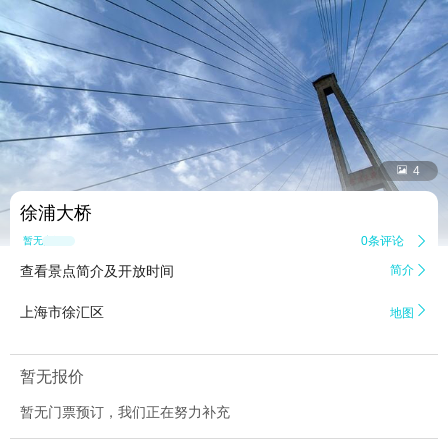


4
徐浦大桥
0条评论

暂无点评
查看景点简介及开放时间
简介


上海市徐汇区
地图
暂无报价
暂无门票预订，我们正在努力补充