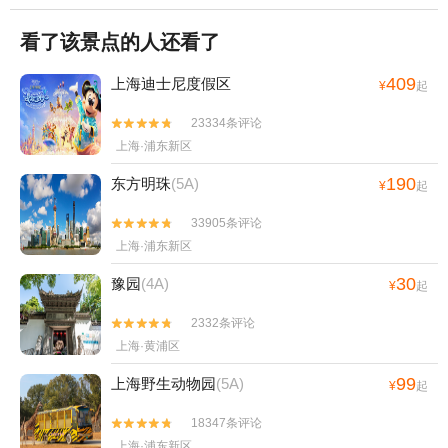
看了该景点的人还看了
409
上海迪士尼度假区
¥
起
23334条评论


上海·浦东新区
190
东方明珠
(5A)
¥
起
33905条评论


上海·浦东新区
30
豫园
(4A)
¥
起
2332条评论


上海·黄浦区
99
上海野生动物园
(5A)
¥
起
18347条评论


上海·浦东新区