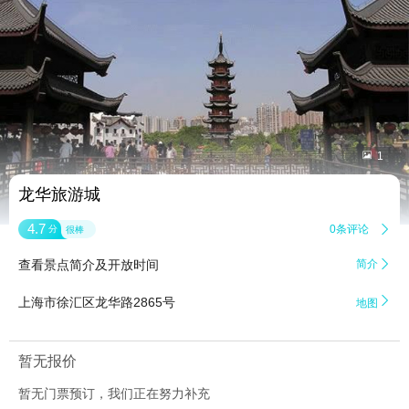


1
龙华旅游城
4.7
0条评论

分
很棒
查看景点简介及开放时间
简介


上海市徐汇区龙华路2865号
地图
暂无报价
暂无门票预订，我们正在努力补充