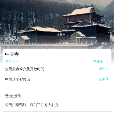


1
中会寺
0条评论

暂无点评
查看景点简介及开放时间
简介


中国辽宁省鞍山
地图
暂无报价
暂无门票预订，我们正在努力补充