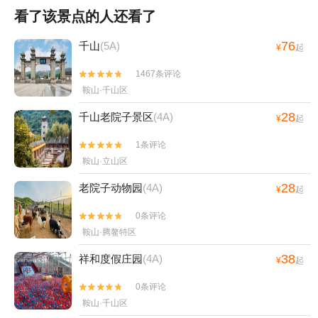
看了该景点的人还看了
76
千山
(5A)
¥
起
1467条评论


鞍山·千山区
28
千山老院子景区
(4A)
¥
起
1条评论


鞍山·立山区
28
老院子动物园
(4A)
¥
起
0条评论


鞍山·腾鳌特区
38
祥和度假庄园
(4A)
¥
起
0条评论


鞍山·千山区