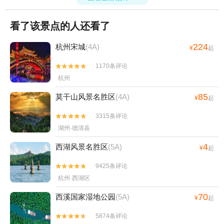
看了该景点的人还看了
224
杭州宋城
(4A)
¥
起
1170条评论


杭州
85
莫干山风景名胜区
(4A)
¥
起
3315条评论


湖州·德清县
4
西湖风景名胜区
(5A)
¥
起
9425条评论


杭州·西湖区
70
西溪国家湿地公园
(5A)
¥
起
5874条评论

