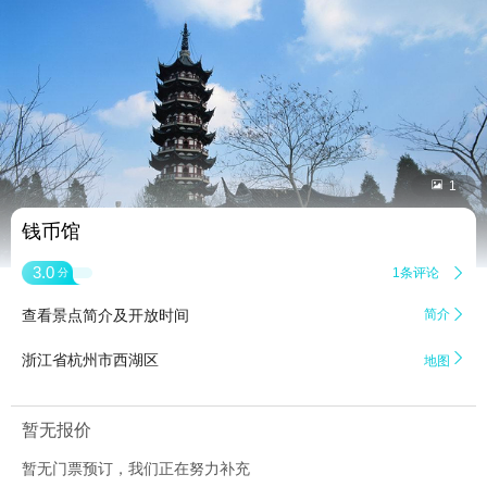


1
钱币馆
3.0
1条评论

分
查看景点简介及开放时间
简介


浙江省杭州市西湖区
地图
暂无报价
暂无门票预订，我们正在努力补充