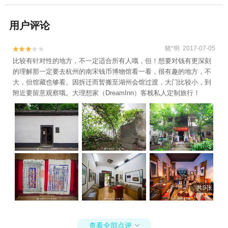
用户评论
晓*明 2017-07-05


比较有针对性的地方，不一定适合所有人哦，但！想要对钱有更深刻
的理解那一定要去杭州的南宋钱币博物馆看一看，很有趣的地方，不
大，但馆藏也够看。因拆迁而暂搬至湖州会馆过渡，大门比较小，到
附近要留意观察哦。大理想家（DreamInn）客栈私人定制旅行！
共9张
查看全部点评
