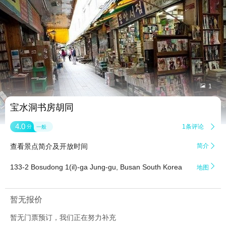


1
宝水洞书房胡同
4.0
1条评论

分
一般
查看景点简介及开放时间
简介


133-2 Bosudong 1(il)-ga Jung-gu, Busan South Korea
地图
暂无报价
暂无门票预订，我们正在努力补充