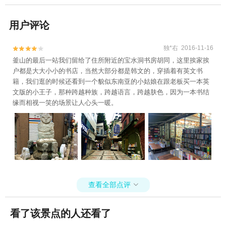
用户评论
独*右 2016-11-16


釜山的最后一站我们留给了住所附近的宝水洞书房胡同，这里挨家挨
户都是大大小小的书店，当然大部分都是韩文的，穿插着有英文书
籍，我们逛的时候还看到一个貌似东南亚的小姑娘在跟老板买一本英
文版的小王子，那种跨越种族，跨越语言，跨越肤色，因为一本书结
缘而相视一笑的场景让人心头一暖。
查看全部点评

看了该景点的人还看了