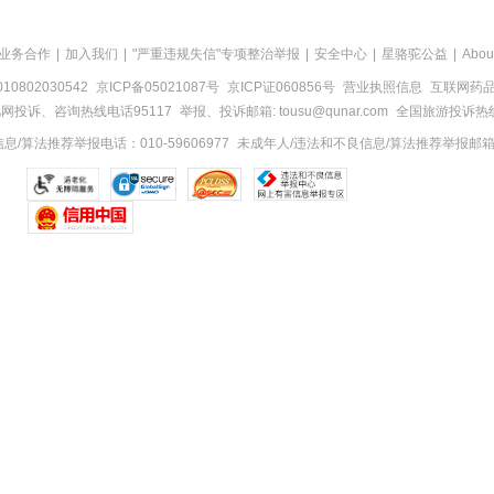
业务合作
|
加入我们
|
"严重违规失信"专项整治举报
|
安全中心
|
星骆驼公益
|
Abou
0802030542
京ICP备05021087号
京ICP证060856号
营业执照信息
互联网药品信
网投诉、咨询热线电话95117
举报、投诉邮箱: tousu@qunar.com
全国旅游投诉热线:
/算法推荐举报电话：010-59606977
未成年人/违法和不良信息/算法推荐举报邮箱：to