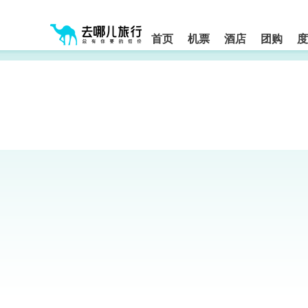
请
提
提
按
示:
示:
shift+enter
您
您
进
首页
机票
酒店
团购
度
入
已
已
去
进
离
哪
入
开
网
网
网
智
能
站
站
导
导
导
盲
航
航
语
音
区,
区
引
本
导
区
模
域
式
含
有
6
个
模
块,
按
下
Tab
键
浏