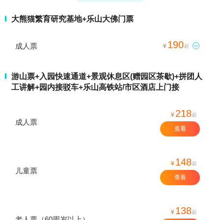
大熊猫繁育研究基地+乐山大佛门票
190
成人票

¥
起
游山票+入园快速通道+景观休息区(赠园区茶歇)+拼团人
工讲解+园内接驳车+乐山高铁站/市区酒店上门接
218
¥
起
成人票
查看
148
¥
起
儿童票
查看
138
¥
起
老人票（60周岁以上）