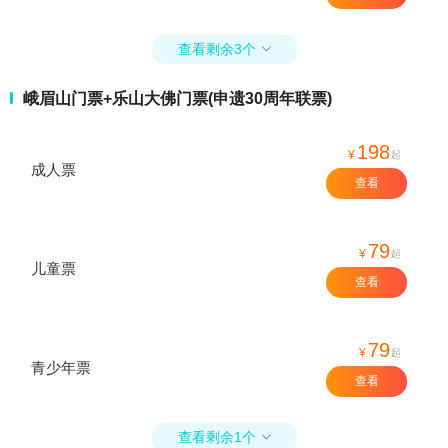
查看剩余3个

峨眉山门票+乐山大佛门票(申遗30周年联票)
198
¥
起
成人票
查看
79
¥
起
儿童票
查看
79
¥
起
青少年票
查看
查看剩余1个
