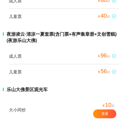
成人票

¥
起
40
儿童票

¥
起
夜游凌云·清凉一夏套票(含门票+有声集章册+文创雪糕)
(夜游乐山大佛)
96
成人票

¥
起
56
儿童票

¥
起
乐山大佛景区观光车
10
¥
起
大小同价
查看