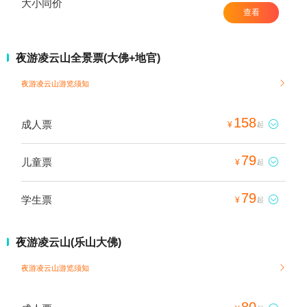
大小同价
查看
夜游凌云山全景票(大佛+地官)
夜游凌云山游览须知

158
成人票

¥
起
79
儿童票

¥
起
79
学生票

¥
起
夜游凌云山(乐山大佛)
夜游凌云山游览须知

80