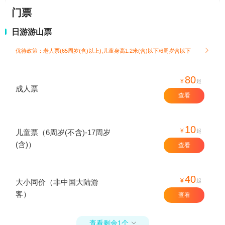
门票
日游游山票
优待政策：老人票(65周岁(含)以上),儿童身高1.2米(含)以下/6周岁含以下

80
¥
起
成人票
查看
10
¥
起
儿童票（6周岁(不含)-17周岁
(含)）
查看
40
¥
起
大小同价（非中国大陆游
客）
查看
查看剩余1个
