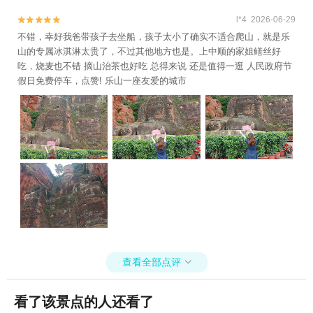
l*4 2026-06-29


不错，幸好我爸带孩子去坐船，孩子太小了确实不适合爬山，就是乐
山的专属冰淇淋太贵了，不过其他地方也是。上中顺的家姐鳝丝好
吃，烧麦也不错 摘山治茶也好吃 总得来说 还是值得一逛 人民政府节
假日免费停车，点赞! 乐山一座友爱的城市
查看全部点评

看了该景点的人还看了