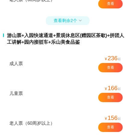
查看
查看剩余2个

游山票+入园快速通道+景观休息区(赠园区茶歇)+拼团人
工讲解+园内接驳车+乐山美食品鉴
236
¥
起
成人票
查看
166
¥
起
儿童票
查看
156
¥
起
老人票（60周岁以上）
查看