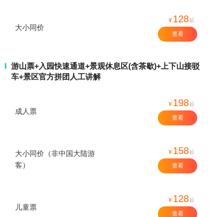
128
¥
起
大小同价
查看
游山票+入园快速通道+景观休息区(含茶歇)+上下山接驳
车+景区官方拼团人工讲解
198
¥
起
成人票
查看
158
¥
起
大小同价（非中国大陆游
客）
查看
128
¥
起
儿童票
查看