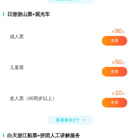
日游游山票+观光车
90
¥
起
成人票
查看
50
¥
起
儿童票
查看
10
¥
起
老人票（60周岁以上）
查看
查看剩余2个

白天游江船票+拼团人工讲解服务