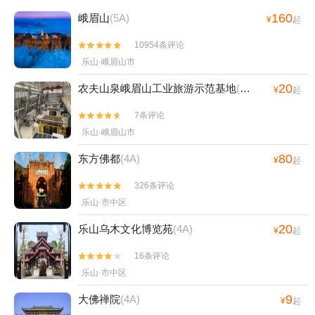
160
峨眉山
(5A)
¥
起
10954条评论


乐山·峨眉山市
20
农夫山泉峨眉山工业旅游示范基地
(4A)
¥
起
7条评论


乐山·峨眉山市
80
东方佛都
(4A)
¥
起
326条评论


乐山·市中区
20
乐山乌木文化博览苑
(4A)
¥
起
16条评论


乐山·市中区
9
大佛禅院
(4A)
¥
起