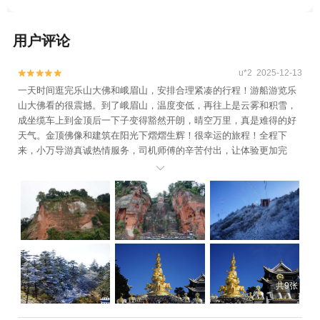
用户评论
u*2 2025-12-13


一天时间逛完乐山大佛和峨眉山，安排合理紧凑的行程！游船游览乐
山大佛看的很震撼。到了峨眉山，温度变低，再往上是云雾和积雪，
成坐缆车上到金顶后一下子变得豁然开朗，晴空万里，真是难得的好
天气。金顶佛像和建筑在阳光下熠熠生辉！很幸运的旅程！全程下
来，小万导游真诚热情服务，司机师傅的辛苦付出，让体验更加完
美！

共9张