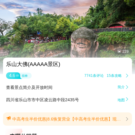


229
乐山大佛(AAAAA景区)
4.6
7741条评论
15条攻略

分
很棒
查看景点简介及开放时间
简介


四川省乐山市市中区凌云路中段2435号
地图

中高考生半价优惠|8.6恢复营业【中高考生半价优惠】现面向全国应届中高考生实行半价优惠，具体政策如下：优惠时间：2026年6月10日—8月31日优惠内容：全国应届中高考考生（凭准考证和身份证原件）本人享受乐山大佛景区游山（白天、夜游）门票免票；同行至多2人，享受乐山大佛景区游山（白天、夜游）门票全价半价优惠。仅限于现场窗口办理门票。(提示有效期2026/6/17至2026/8/31)【8.6恢复营业】根据新的气象信息，经安全评估，现决定自本公告发布之时起恢复游山票、游江票销售，景区游山、游船正常开放。请广大游客朋友关注景区实时信息，合理安排行程，注意游览安全。如仍需退改票，请通过原渠道办理。给您带来的不便，敬请谅解。票务咨询电话：0833—2355557投诉求助电话：0833—6116666(提示有效期2026/8/6至2026/8/6)
