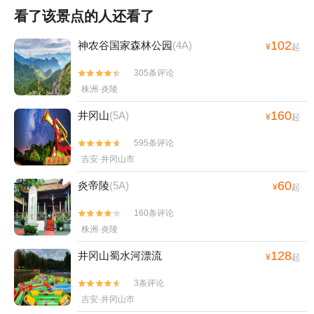
看了该景点的人还看了
102
神农谷国家森林公园
(4A)
¥
起
305条评论


株洲·炎陵
160
井冈山
(5A)
¥
起
595条评论


吉安·井冈山市
60
炎帝陵
(5A)
¥
起
160条评论


株洲·炎陵
128
井冈山蜀水河漂流
¥
起
3条评论


吉安·井冈山市