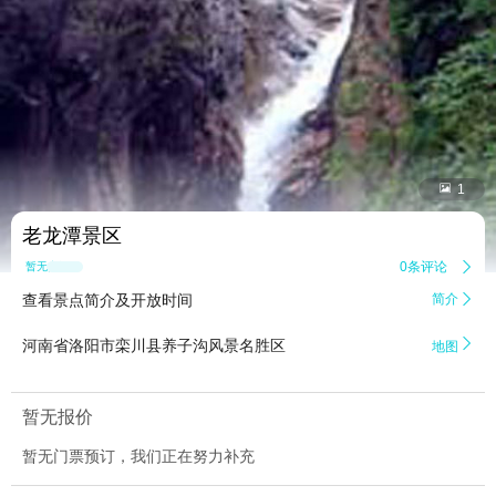


1
老龙潭景区
0条评论

暂无点评
查看景点简介及开放时间
简介


河南省洛阳市栾川县养子沟风景名胜区
地图
暂无报价
暂无门票预订，我们正在努力补充