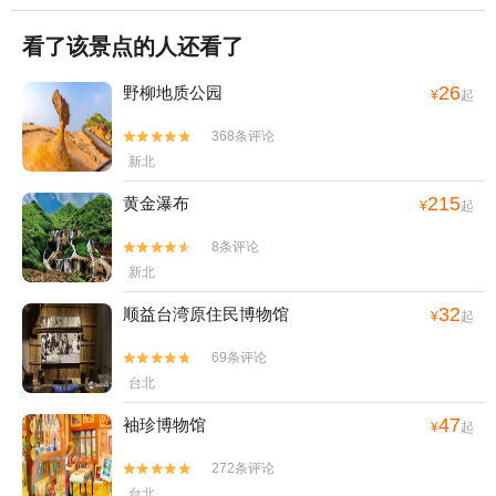
看了该景点的人还看了
26
野柳地质公园
¥
起
368条评论


新北
215
黄金瀑布
¥
起
8条评论


新北
32
顺益台湾原住民博物馆
¥
起
69条评论


台北
47
袖珍博物馆
¥
起
272条评论


台北