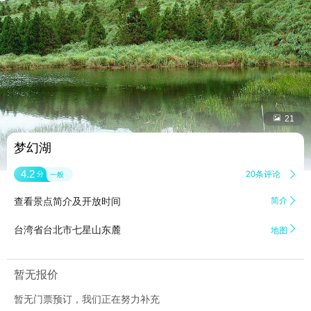


21
梦幻湖
4.2
20条评论

分
一般
查看景点简介及开放时间
简介


台湾省台北市七星山东麓
地图
暂无报价
暂无门票预订，我们正在努力补充