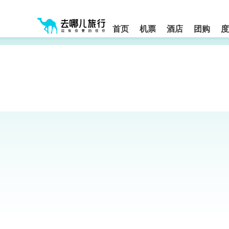
请
提
提
按
示:
示:
shift+enter
您
您
进
首页
机票
酒店
团购
度
入
已
已
去
进
离
哪
入
开
网
网
网
智
能
站
站
导
导
导
盲
航
航
语
音
区,
区
引
本
导
区
模
域
式
含
有
6
个
模
块,
按
下
Tab
键
浏