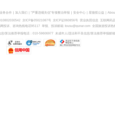
业务合作
|
加入我们
|
"严重违规失信"专项整治举报
|
安全中心
|
星骆驼公益
|
Abou
0802030542
京ICP备05021087号
京ICP证060856号
营业执照信息
互联网药品信
网投诉、咨询热线电话95117
举报、投诉邮箱: tousu@qunar.com
全国旅游投诉热线:
/算法推荐举报电话：010-59606977
未成年人/违法和不良信息/算法推荐举报邮箱：to