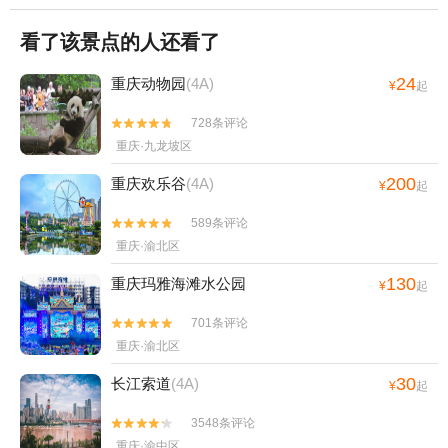
看了该景点的人还看了
24
重庆动物园
(4A)
¥
起
728条评论


重庆·九龙坡区
200
重庆欢乐谷
(4A)
¥
起
589条评论


重庆·渝北区
130
重庆玛雅海滩水公园
¥
起
701条评论


重庆·渝北区
30
长江索道
(4A)
¥
起
3548条评论


重庆·渝中区