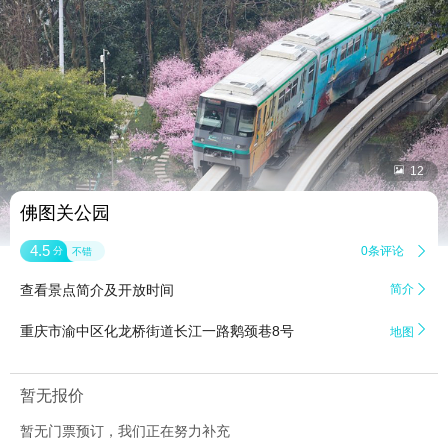


12
佛图关公园
4.5
0条评论

分
不错
查看景点简介及开放时间
简介


重庆市渝中区化龙桥街道长江一路鹅颈巷8号
地图
暂无报价
暂无门票预订，我们正在努力补充