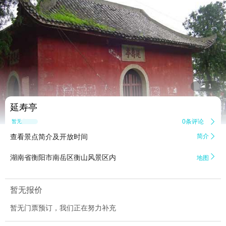


1
延寿亭
0条评论

暂无点评
查看景点简介及开放时间
简介


湖南省衡阳市南岳区衡山风景区内
地图
暂无报价
暂无门票预订，我们正在努力补充