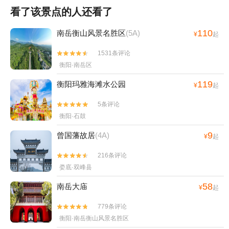
看了该景点的人还看了
110
南岳衡山风景名胜区
(5A)
¥
起
1531条评论


衡阳·南岳区
119
衡阳玛雅海滩水公园
¥
起
5条评论


衡阳·石鼓
9
曾国藩故居
(4A)
¥
起
216条评论


娄底·双峰县
58
南岳大庙
¥
起
779条评论


衡阳·南岳衡山风景名胜区