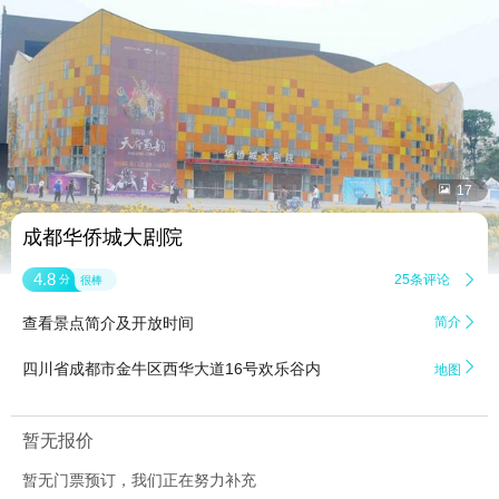


17
成都华侨城大剧院
4.8
25条评论

分
很棒
查看景点简介及开放时间
简介


四川省成都市金牛区西华大道16号欢乐谷内
地图
暂无报价
暂无门票预订，我们正在努力补充