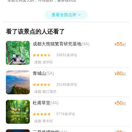
里面空间蛮大的，环境较好，服务很到位
查看全部点评

看了该景点的人还看了
55
成都大熊猫繁育研究基地
(4A)
¥
起
33651条评论


成都·成华区
80
青城山
(5A)
¥
起
20140条评论


成都·都江堰市
50
杜甫草堂
(4A)
¥
起
5774条评论


成都·青羊区