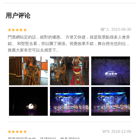
用户评论
樓*人 2015-08-30


門票網站定的話，絕對的優惠。 方便又快捷，就是取票點很多人會弄
錯。 和堅堅去看，所以團了兩張。視覺效果不錯，舞台燈光也到位，
推薦大家有空可以去感受下。
W*6 2016-12-06

