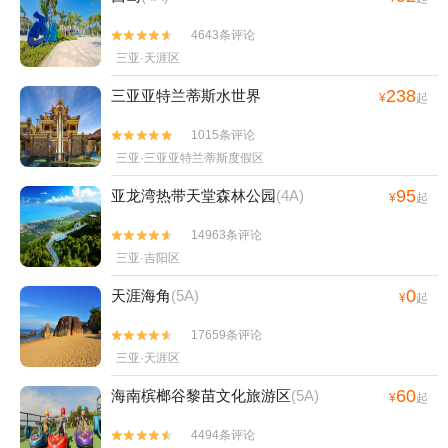
4643条评论


三亚·天涯区
238
三亚亚特兰蒂斯水世界
¥
起
1015条评论


三亚·三亚亚特兰蒂斯度假区
95
亚龙湾热带天堂森林公园
(4A)
¥
起
14963条评论


三亚·吉阳区
0
天涯海角
(5A)
¥
起
17659条评论


三亚·天涯区
60
海南槟榔谷黎苗文化旅游区
(5A)
¥
起
4494条评论

