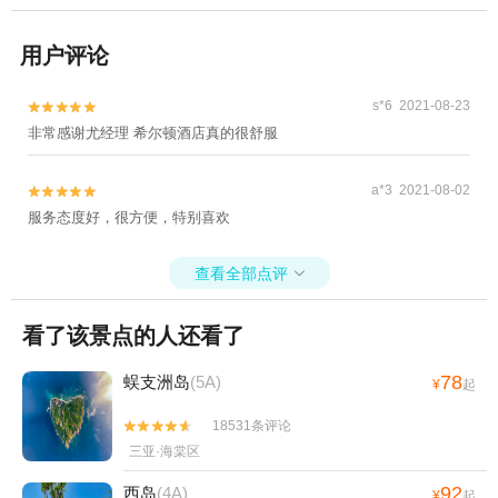
用户评论
s*6 2021-08-23


非常感谢尤经理 希尔顿酒店真的很舒服
a*3 2021-08-02


服务态度好，很方便，特别喜欢
查看全部点评

看了该景点的人还看了
78
蜈支洲岛
(5A)
¥
起
18531条评论


三亚·海棠区
92
西岛
(4A)
¥
起