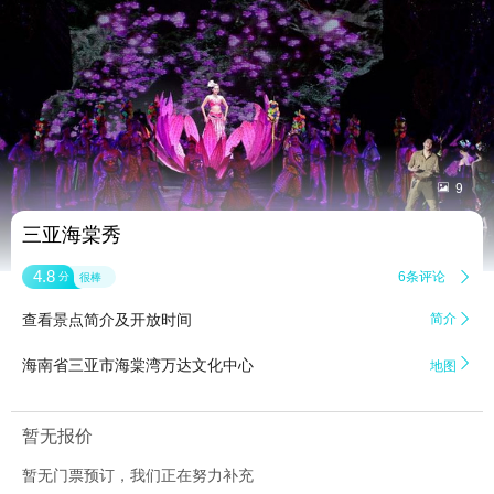


9
三亚海棠秀
4.8
6条评论

分
很棒
查看景点简介及开放时间
简介


海南省三亚市海棠湾万达文化中心
地图
暂无报价
暂无门票预订，我们正在努力补充