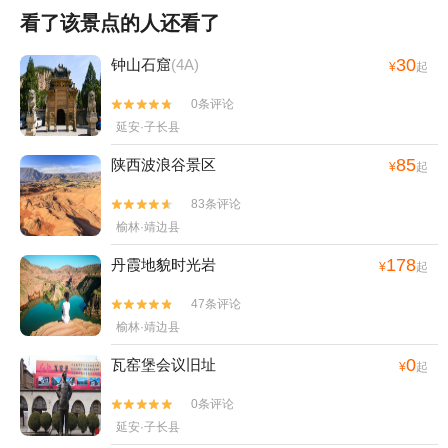
看了该景点的人还看了
30
钟山石窟
(4A)
¥
起
0条评论


延安·子长县
85
陕西波浪谷景区
¥
起
83条评论


榆林·靖边县
178
丹霞地貌时光岩
¥
起
47条评论


榆林·靖边县
0
瓦窑堡会议旧址
¥
起
0条评论


延安·子长县