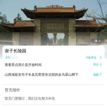


3
谢子长陵园
0条评论

暂无点评
查看景点简介及开放时间
简介


山西省延安市子长县瓦窑堡东北部的走马梁山脚下
地图
暂无报价
暂无门票预订，我们正在努力补充