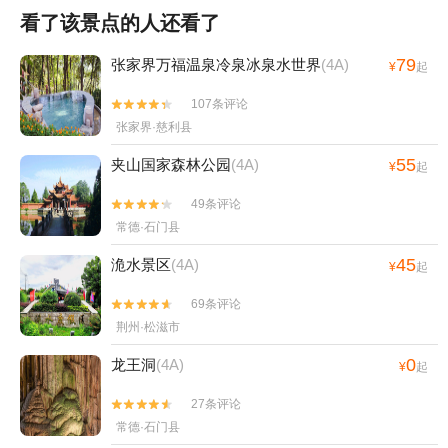
看了该景点的人还看了
79
张家界万福温泉冷泉冰泉水世界
(4A)
¥
起
107条评论


张家界·慈利县
55
夹山国家森林公园
(4A)
¥
起
49条评论


常德·石门县
45
洈水景区
(4A)
¥
起
69条评论


荆州·松滋市
0
龙王洞
(4A)
¥
起
27条评论


常德·石门县