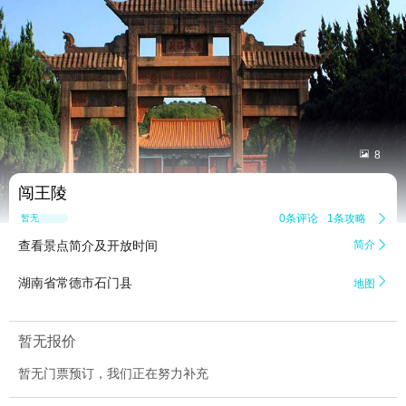


8
闯王陵
0条评论
1条攻略

暂无点评
查看景点简介及开放时间
简介


湖南省常德市石门县
地图
暂无报价
暂无门票预订，我们正在努力补充