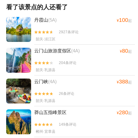
看了该景点的人还看了
100
丹霞山
(5A)
¥
起
2927条评论


韶关·浈江区
80
云门山旅游度假区
(4A)
¥
起
204条评论


韶关·乳源县
388
云门峡
(4A)
¥
起
26条评论


韶关·乳源县
280
莽山五指峰景区
¥
起
149条评论


郴州·宜章县