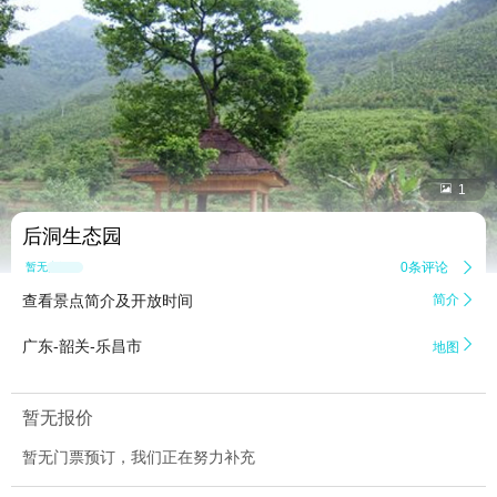


1
后洞生态园
0条评论

暂无点评
查看景点简介及开放时间
简介


广东-韶关-乐昌市
地图
暂无报价
暂无门票预订，我们正在努力补充