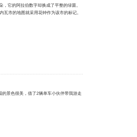
花朵，它的阿拉伯数字却换成了平整的绿茵。
日内瓦市的地图就采用花钟作为该市的标记。
公园的景色很美，借了2辆单车小伙伴带我游走