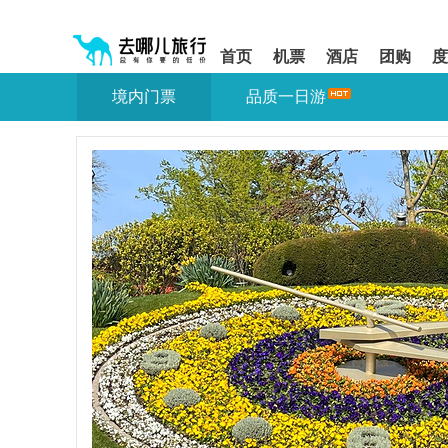
请
提
提
按
示:
示:
shift+enter
您
您
首页
机票
酒店
团购
度
进
已
已
入
进
离
境内门票
品质一日游
去
入
开
哪
网
网
网
站
站
智
导
导
能
航
航
导
区,
区
盲
本
语
区
音
域
引
含
导
有
模
6
式
个
模
块,
按
下
Tab
键
浏