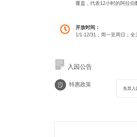
覆盖，代表12小时的阿拉
茵。它随着季节变化而改变
新的图案。
开放时间：
钟的时针与分针和普通钟表
1/1-12/31；周一至周日；
计时，还情不自禁地要对一
瑞士人民对"花钟"的设计，
这种"花钟"，但只有日内瓦的
入园公告
特惠政策
免票入