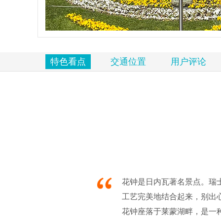
览
信
息
特色看点
交通位置
用户评论
花钟是日内瓦著名景点。瑞士
工艺完美地结合起来，别出心
花钟座落于莱蒙湖畔，是一