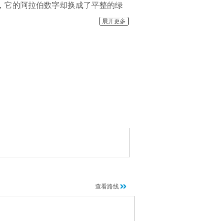
，它的阿拉伯数字却换成了平整的绿
，人们就改种另一种鲜花，使钟面形成
展开更多
准确移动。游客们在观赏花钟的新颖设
瑞士其他许多城市的公园里也都可以看到
查看路线