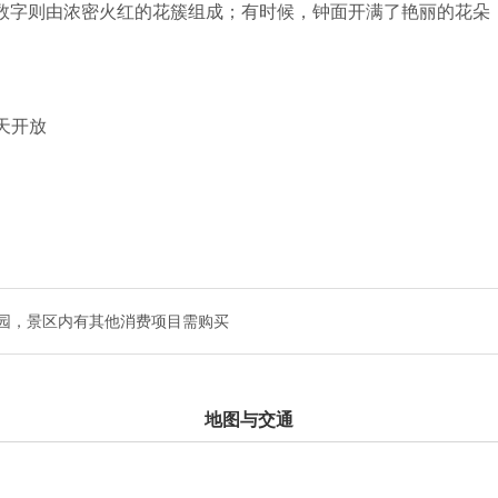
伯数字则由浓密火红的花簇组成；有时候，钟面开满了艳丽的花朵
色彩，但总保持着鲜艳和芳香。当组成钟面的鲜花盛开期过了后
一样，无论是在阳光下还是在风雨里，一直不停地在钟面上自行
全天开放
对自己的手表。
颇为自豪，日内瓦市的地图，就采用"花钟"作为该市的标记。在
"花钟"才是真正的"始祖"。
园，景区内有其他消费项目需购买
地图与交通