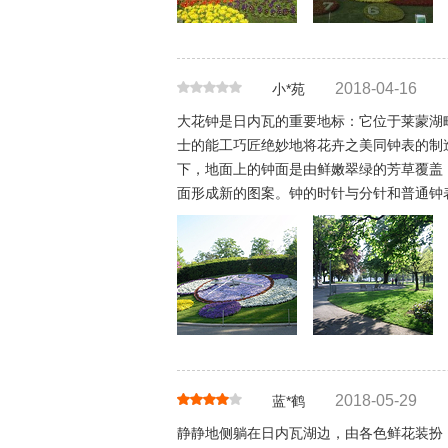
2018-04-16
小*苑
大花钟是日内瓦的重要地标：它位于莱蒙湖畔
士的能工巧匠绝妙地将花卉之美同钟表的制造
下，地面上的钟面是由鲜嫩翠绿的芳草覆盖
面形成新的图案。钟的时针与分针和普通钟
2018-05-29
蓝*鹤
静静地侧躺在日内瓦湖边，由各色鲜花装扮