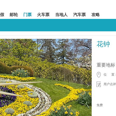
假
邮轮
门票
火车票
当地人
汽车票
攻略
花钟
重要地标
位 置
用户点评
免费