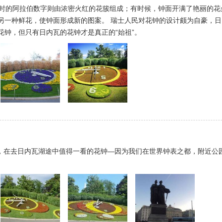
小时的阿拉伯数字则由浓密火红的花簇组成；有时候，钟面开满了艳丽的
另一种鲜花，使钟面形成新的图案。 瑞士人民对花钟的设计颇为自豪，
花钟，但只有日内瓦的花钟才是真正的“始祖”。
城市地标，在去日内瓦湖途中值得一看的花钟—因为我们在世界钟表之都，附近