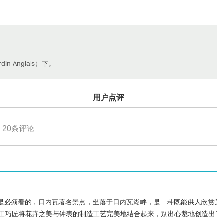
n Anglais）下。
用户点评
20
条评论
是必须看的，日内瓦著名景点，坐落于日内瓦湖畔，是一种既能供人欣赏
能工巧匠将花卉之美与钟表的制造工艺完美地结合起来，别出心裁地创造出