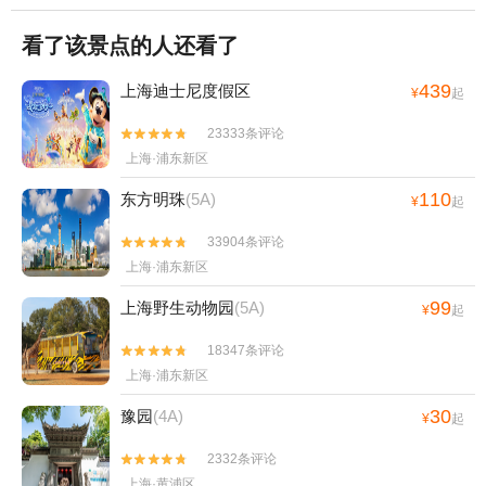
看了该景点的人还看了
439
上海迪士尼度假区
¥
起
23333条评论


上海·浦东新区
110
东方明珠
(5A)
¥
起
33904条评论


上海·浦东新区
99
上海野生动物园
(5A)
¥
起
18347条评论


上海·浦东新区
30
豫园
(4A)
¥
起
2332条评论


上海·黄浦区