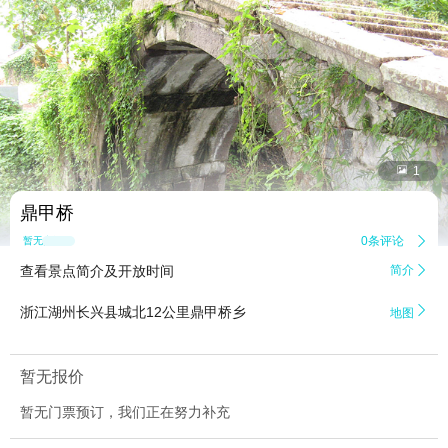


1
鼎甲桥
0条评论

暂无点评
查看景点简介及开放时间
简介


浙江湖州长兴县城北12公里鼎甲桥乡
地图
暂无报价
暂无门票预订，我们正在努力补充