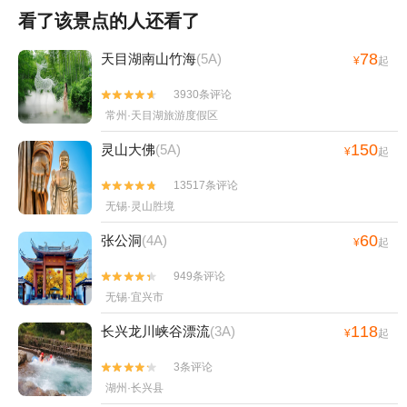
看了该景点的人还看了
78
天目湖南山竹海
(5A)
¥
起
3930条评论


常州·天目湖旅游度假区
150
灵山大佛
(5A)
¥
起
13517条评论


无锡·灵山胜境
60
张公洞
(4A)
¥
起
949条评论


无锡·宜兴市
118
长兴龙川峡谷漂流
(3A)
¥
起
3条评论


湖州·长兴县