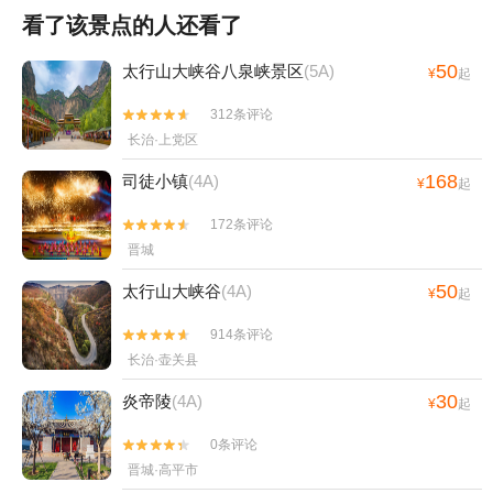
看了该景点的人还看了
50
太行山大峡谷八泉峡景区
(5A)
¥
起
312条评论


长治·上党区
168
司徒小镇
(4A)
¥
起
172条评论


晋城
50
太行山大峡谷
(4A)
¥
起
914条评论


长治·壶关县
30
炎帝陵
(4A)
¥
起
0条评论


晋城·高平市