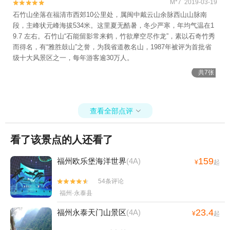
M*7 2019-03-19


石竹山坐落在福清市西郊10公里处，属闽中戴云山余脉西山山脉南
段，主峰状元峰海拔534米。这里夏无酷暑，冬少严寒，年均气温在1
9.7 左右。石竹山“石能留影常来鹤，竹欲摩空尽作龙”，素以石奇竹秀
而得名，有“雅胜鼓山”之誉，为我省道教名山，1987年被评为首批省
级十大风景区之一，每年游客逾30万人。
共7张
查看全部点评

看了该景点的人还看了
159
福州欧乐堡海洋世界
(4A)
¥
起
54条评论


福州·永泰县
23.4
福州永泰天门山景区
(4A)
¥
起