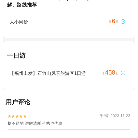
解、路线推荐
6
大小同价

¥
起
一日游
458
【福州出发】石竹山风景旅游区1日游

¥
起
用户评论
千*棘 2023-11-23


挺不错的 讲解清晰 价格也优惠