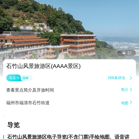


37
石竹山风景旅游区(AAAA景区)
4.6
268条评论

分
很棒
查看景点简介及开放时间
简介


福州市福清市石竹街道
地图
导览
石竹山风景旅游区电子导览(不含门票)手绘地图、语音讲