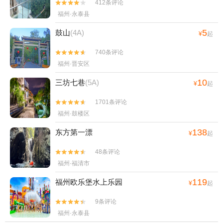
412条评论


福州·永泰县
5
鼓山
(4A)
¥
起
740条评论


福州·晋安区
10
三坊七巷
(5A)
¥
起
1701条评论


福州·鼓楼区
138
东方第一漂
¥
起
48条评论


福州·福清市
119
福州欧乐堡水上乐园
¥
起
9条评论


福州·永泰县