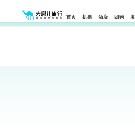
请
提
提
按
示:
示:
shift+enter
您
您
进
首页
机票
酒店
团购
度
入
已
已
去
进
离
哪
入
开
网
网
网
智
能
站
站
导
导
导
盲
航
航
语
音
区,
区
引
本
导
区
模
域
式
含
有
6
个
模
块,
按
下
Tab
键
浏