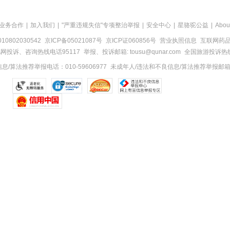
业务合作
|
加入我们
|
"严重违规失信"专项整治举报
|
安全中心
|
星骆驼公益
|
Abou
0802030542
京ICP备05021087号
京ICP证060856号
营业执照信息
互联网药品信
网投诉、咨询热线电话95117
举报、投诉邮箱: tousu@qunar.com
全国旅游投诉热线:
/算法推荐举报电话：010-59606977
未成年人/违法和不良信息/算法推荐举报邮箱：to