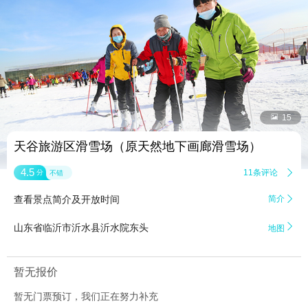


15
天谷旅游区滑雪场（原天然地下画廊滑雪场）
4.5
11条评论

分
不错
查看景点简介及开放时间
简介


山东省临沂市沂水县沂水院东头
地图
暂无报价
暂无门票预订，我们正在努力补充