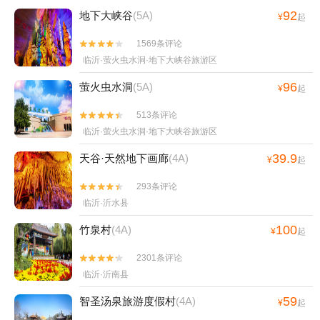
92
地下大峡谷
(5A)
¥
起
1569条评论


临沂·萤火虫水洞·地下大峡谷旅游区
96
萤火虫水洞
(5A)
¥
起
513条评论


临沂·萤火虫水洞·地下大峡谷旅游区
39.9
天谷·天然地下画廊
(4A)
¥
起
293条评论


临沂·沂水县
100
竹泉村
(4A)
¥
起
2301条评论


临沂·沂南县
59
智圣汤泉旅游度假村
(4A)
¥
起