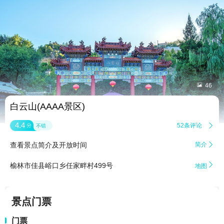


46
白云山(AAAA景区)
4.4
52条评论

分
不错
查看景点简介及开放时间
简介


榆林市佳县峪口乡任家畔村499号
地图
景点门票
门票