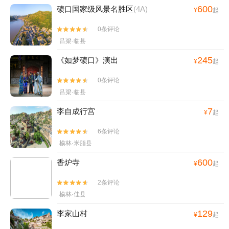
600
碛口国家级风景名胜区
(4A)
¥
起
0条评论


吕梁·临县
245
《如梦碛口》演出
¥
起
0条评论


吕梁·临县
7
李自成行宫
¥
起
6条评论


榆林·米脂县
600
香炉寺
¥
起
2条评论


榆林·佳县
129
李家山村
¥
起