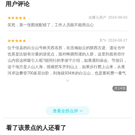
用户评论
去哪儿用户 2024-09-03


笑死，第一张图就配错了，工作人员能不能用点心
关*n 2018-08-27


位于佳县的白云山号称关西名胜，在浩瀚如云的陕西古迹、遗址当中
也算是比较有分量的游览点，面对蜂拥而灌的人群，这里到底有些什
么内容这样吸引人呢?据同行的李保宁介绍，如果遇到庙会、节假日，
这个地方是人山人海，很难把车开到山上，如果步行爬上山来，从黄
河岸边攀登700多层台阶，到海拔934米的白云山，也是要耗费一番气
力的。 白云山占地12万平方米，是全国著名的风景名胜和道教名山，

也是西北地区最大的明清古建筑。
共14张
查看全部点评

看了该景点的人还看了