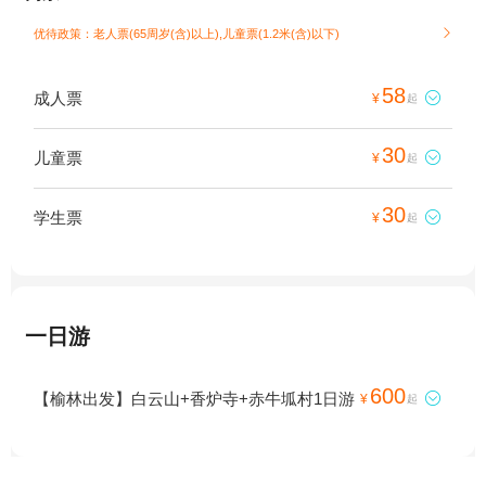
优待政策：老人票(65周岁(含)以上),儿童票(1.2米(含)以下)

58
成人票

¥
起
30
儿童票

¥
起
30
学生票

¥
起
一日游
600
【榆林出发】白云山+香炉寺+赤牛坬村1日游

¥
起