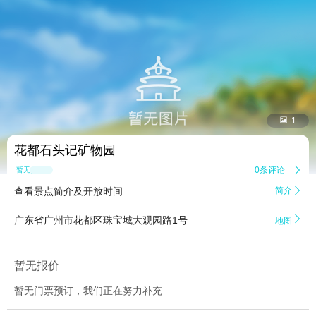


1
花都石头记矿物园
0条评论

暂无点评
查看景点简介及开放时间
简介


广东省广州市花都区珠宝城大观园路1号
地图
暂无报价
暂无门票预订，我们正在努力补充