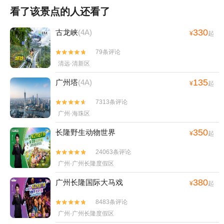
看了该景点的人还看了
330
古龙峡
(4A)
¥
起
79条评论


清远·清新区
135
广州塔
(4A)
¥
起
7313条评论


广州·海珠区
350
长隆野生动物世界
¥
起
24063条评论


广州·广州长隆度假区
380
广州长隆国际大马戏
¥
起
8483条评论


广州·广州长隆度假区