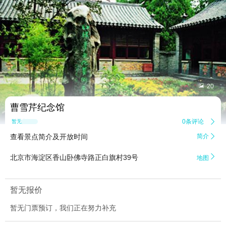


20
曹雪芹纪念馆
0条评论

暂无点评
查看景点简介及开放时间
简介


北京市海淀区香山卧佛寺路正白旗村39号
地图
暂无报价
暂无门票预订，我们正在努力补充