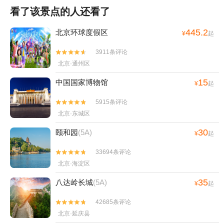
看了该景点的人还看了
445.2
北京环球度假区
¥
起
3911条评论


北京·通州区
15
中国国家博物馆
¥
起
5915条评论


北京·东城区
30
颐和园
(5A)
¥
起
33694条评论


北京·海淀区
35
八达岭长城
(5A)
¥
起
42685条评论


北京·延庆县