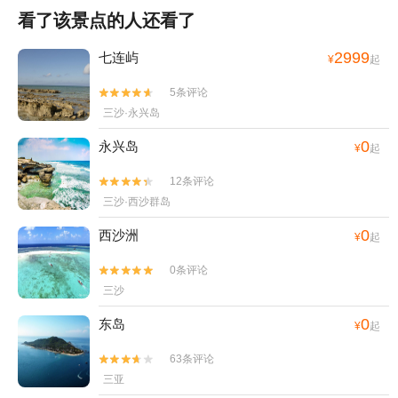
看了该景点的人还看了
2999
七连屿
¥
起
5条评论


三沙·永兴岛
0
永兴岛
¥
起
12条评论


三沙·西沙群岛
0
西沙洲
¥
起
0条评论


三沙
0
东岛
¥
起
63条评论


三亚