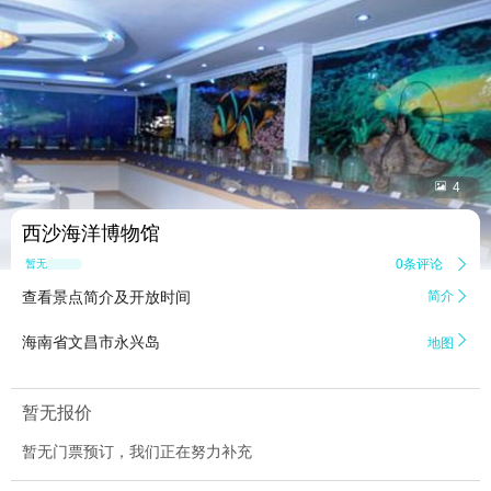


4
西沙海洋博物馆
0条评论

暂无点评
查看景点简介及开放时间
简介


海南省文昌市永兴岛
地图
暂无报价
暂无门票预订，我们正在努力补充