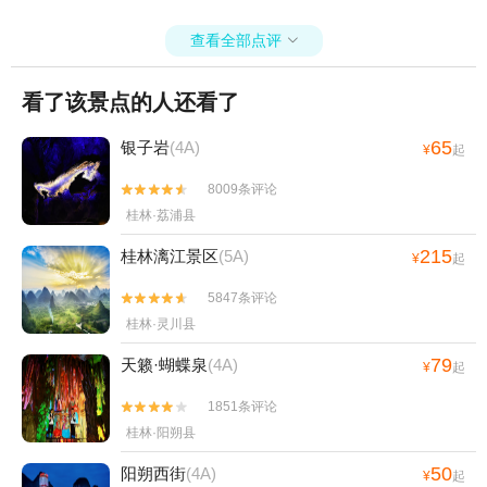
查看全部点评

看了该景点的人还看了
65
银子岩
(4A)
¥
起
8009条评论


桂林·荔浦县
215
桂林漓江景区
(5A)
¥
起
5847条评论


桂林·灵川县
79
天籁·蝴蝶泉
(4A)
¥
起
1851条评论


桂林·阳朔县
50
阳朔西街
(4A)
¥
起