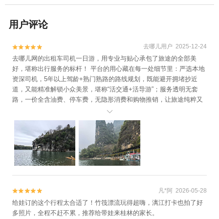
用户评论
去哪儿用户 2025-12-24


去哪儿网的出租车司机一日游，用专业与贴心承包了旅途的全部美
好，堪称出行服务的标杆！ 平台的用心藏在每一处细节里：严选本地
资深司机，5年以上驾龄+熟门熟路的路线规划，既能避开拥堵抄近
道，又能精准解锁小众美景，堪称“活交通+活导游”；服务透明无套
路，一价全含油费、停车费，无隐形消费和购物推销，让旅途纯粹又
省心；更有灵活定制化体验，出发时间自由协商，景点可自选、想停

就停，彻底告别赶行程的匆忙 。 而司机师傅更是旅途的加分项：他们
热情又细心，提前早早等候在约定地点，全程平稳驾驶守护安全；沿
途主动讲解当地风土人情、推荐特色美食，还会耐心帮游客拍照、代
买门票，甚至备好矿泉水、雨伞、充电设备等便民好物 。 从平台的靠
谱保障到司机的贴心陪伴，去哪儿网的出租车司机一日游，让自由行
既省心又有温度，成为旅途中最值得信赖的依赖！
凡*阿 2026-05-28


给娃订的这个行程太合适了！竹筏漂流玩得超嗨，漓江打卡也拍了好
多照片，全程不赶不累，推荐给带娃来桂林的家长。