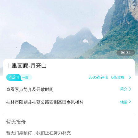


32
十里画廊-月亮山
4.2
3505条评论
6条攻略

分
一般
查看景点简介及开放时间
简介


桂林市阳朔县桂荔公路西侧高田乡凤楼村
地图
暂无报价
暂无门票预订，我们正在努力补充