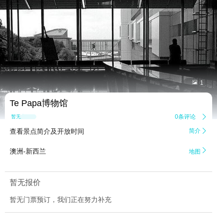


1
Te Papa博物馆
0条评论

暂无点评
查看景点简介及开放时间
简介


澳洲-新西兰
地图
暂无报价
暂无门票预订，我们正在努力补充