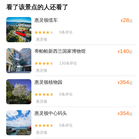
看了该景点的人还看了
28
惠灵顿缆车
¥
起
0条评论


惠灵顿
140
蒂帕帕新西兰国家博物馆
¥
起
130条评论


惠灵顿
354
惠灵顿植物园
¥
起
0条评论


惠灵顿
354
惠灵顿中心码头
¥
起
0条评论


惠灵顿