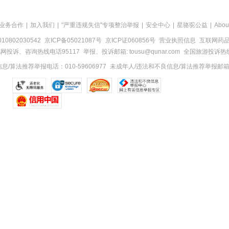
业务合作
|
加入我们
|
"严重违规失信"专项整治举报
|
安全中心
|
星骆驼公益
|
Abou
0802030542
京ICP备05021087号
京ICP证060856号
营业执照信息
互联网药品信
网投诉、咨询热线电话95117
举报、投诉邮箱: tousu@qunar.com
全国旅游投诉热线:
/算法推荐举报电话：010-59606977
未成年人/违法和不良信息/算法推荐举报邮箱：to