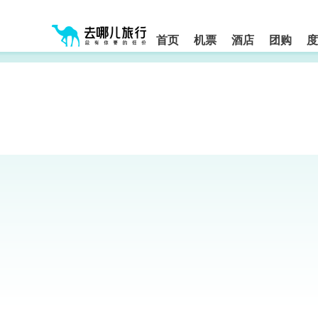
请
提
提
按
示:
示:
shift+enter
您
您
进
首页
机票
酒店
团购
度
入
已
已
去
进
离
哪
入
开
网
网
网
智
能
站
站
导
导
导
盲
航
航
语
音
区,
区
引
本
导
区
模
域
式
含
有
6
个
模
块,
按
下
Tab
键
浏