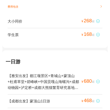
费用包含

268
大小同价

¥
起
168
学生票

¥
起
一日游
【雅安出发】都江堰景区+青城山+蒙顶山
680
+杜甫草堂+碧峰峡+中国贡嘎山海螺沟+成都

¥
起
动物园+泸定桥+成都大熊猫繁育研究基地
+金沙遗址博物馆+青城后山+燕子沟风景区
+牛背山+成都本地玩乐+熊猫谷+雅安本地玩
468
【成都出发】蒙顶山1日游

¥
起
乐+牛背山国际露营地+荥经牛背山星辰营地1