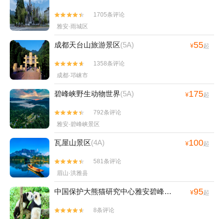
1705条评论


雅安·雨城区
55
成都天台山旅游景区
(5A)
¥
起
1358条评论


成都·邛崃市
175
碧峰峡野生动物世界
(5A)
¥
起
792条评论


雅安·碧峰峡景区
100
瓦屋山景区
(4A)
¥
起
581条评论


眉山·洪雅县
95
中国保护大熊猫研究中心雅安碧峰峡基地
¥
起
8条评论

