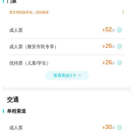
门票
茶文明的发祥地；
优待政策

52
成人票

¥
起
26
成人票（雅安市民专享）

¥
起
26
优待票（儿童/学生）

¥
起
查看剩余1个

交通
单程索道
30
成人票

¥
起