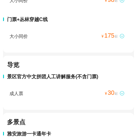
大小同价

¥
起
门票+丛林穿越C线
175
大小同价

¥
起
导览
景区官方中文拼团人工讲解服务(不含门票)
30
成人票

¥
起
多景点
雅安旅游一卡通年卡