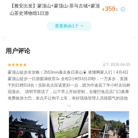
日游
【雅安出发】蒙顶山+蒙顶山-茶马古城+蒙顶
359

¥
起
山茶史博物馆1日游
查看剩余1个

用户评论
a*7 2026-04-05


蒙顶山徒步全攻略｜2h53min暴走春日茶山🍵 谁懂啊家人们！4月4日
蒙顶山徒步一日游圆满收官🥳 全程2小时53分20秒，一万多步，直接
干到日榜514名！实际名次应该更好一点，因为中途花了半小时去玩树
冠漫步。 清明节限流了，山下早上开始管制，去哑巴兔总店门口换乘
免费旅游大巴，差点不让狗子上车，幸好现场管理人员很霸气的说他
负责，让我们上车了，倒是来回折腾，到了山上都11点了。很建议蒙

顶山提前规划限流方案，然后提前通知到各个酒店和网络，让去的人
可以提前规划好，不然都堵在山下调头也很麻烦。 打卡点是从巨型茶
壶广场出发，一路都有指示牌很清晰，就是挺晒的，路上补给点也
多，价格也不太贵，都能接受，从凌云台过一半到万亩茶园就开始上
坡，个人觉得茶花园到天仙池最陡感觉挺远，娃歇了好几回，之后距