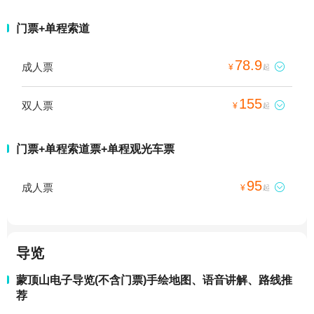
门票+单程索道
78.9
成人票

¥
起
155
双人票

¥
起
门票+单程索道票+单程观光车票
95
成人票

¥
起
导览
蒙顶山电子导览(不含门票)手绘地图、语音讲解、路线推
荐