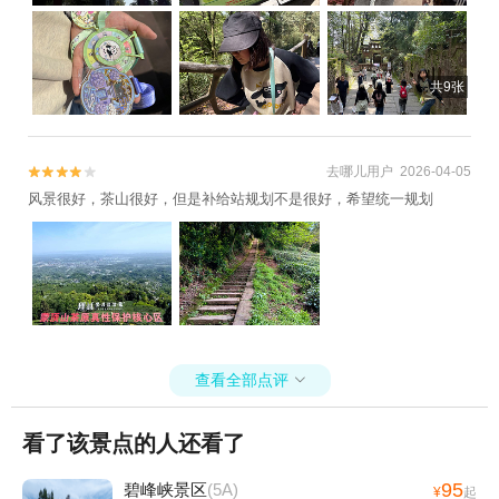
离都不太长了，整体来说还算友好。 主要是打卡的徽章吊着，小朋友
也能冲，上山爬上去，下山缆车，成都周边春游直接锁死蒙顶山！ ✅
全程耗时：2h53min（含拍照玩树冠漫步和休息，纯徒步时间约2小
共9张
时） ✅ 出行准备：舒适运动鞋+补水+防晒+方便脱的衣服+狗子要拴
绳 ✅ 隐藏福利：集章兑换超可爱纪念章，狗子可以坐缆车哦。 ✅树冠
漫步b线很简单，只有一条滑索，想挑战自己还是挺值得尝试一下，但
是有个坑，滑出去哗啦一下，回来得又腿着回去，小朋友本来还想尝
去哪儿用户 2026-04-05


试c线，走回去之后就不想了…… 春日的茶山里暴走，把烦恼丢在每
风景很好，茶山很好，但是补给站规划不是很好，希望统一规划
一步的台阶上，把春天和阳光装进口袋里。 小朋友说下次目标：冲进
日榜前100！
查看全部点评

看了该景点的人还看了
95
碧峰峡景区
(5A)
¥
起