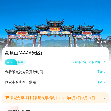


173
蒙顶山(AAAA景区)
4.7
1748条评论
8条攻略

分
很棒
查看景点简介及开放时间
简介


雅安市名山区三蒙路
地图

暑期免票福利【暑期免票福利】2026年6月1日-8月31日，全国16周岁(含)以下学生,凭本人有效证件即可免票入园。全国16岁以上中学生及大学生(电大、夜大、成人教育、研究生等除外)，凭本人有效证件享门票半价优惠。(提示有效期2026/6/1至2026/8/31)
