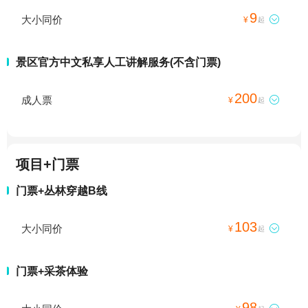
9
大小同价

¥
起
景区官方中文私享人工讲解服务(不含门票)
200
成人票

¥
起
项目+门票
门票+丛林穿越B线
103
大小同价

¥
起
门票+采茶体验
98