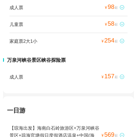
98
成人票

¥
起
58
儿童票

¥
起
254
家庭票2大1小

¥
起
万泉河峡谷景区峡谷探险票
157
成人票

¥
起
一日游
【琼海出发】海南白石岭旅游区+万泉河峡谷
569
景区+琼海官塘假日度假酒店温泉+中国(海

¥
起