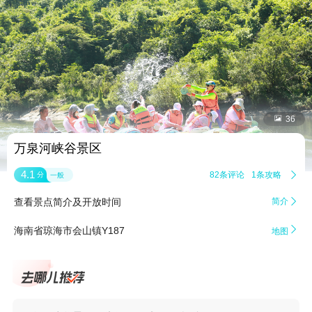


36
万泉河峡谷景区
4.1
82条评论
1条攻略

分
一般
查看景点简介及开放时间
简介


海南省琼海市会山镇Y187
地图