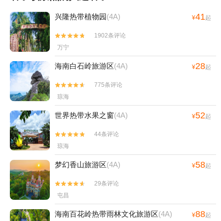
41
兴隆热带植物园
(4A)
¥
起
1902条评论


万宁
28
海南白石岭旅游区
(4A)
¥
起
775条评论


琼海
52
世界热带水果之窗
(4A)
¥
起
44条评论


琼海
58
梦幻香山旅游区
(4A)
¥
起
29条评论


屯昌
88
海南百花岭热带雨林文化旅游区
(4A)
¥
起