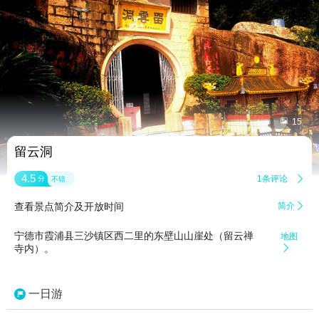


15
留云洞
4.5
1条评论

分
不错
查看景点简介及开放时间
简介

宁德市霞浦县三沙镇区西二里的东壁山山崖处（留云禅
地图
寺内）。

一日游