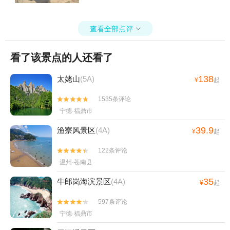
查看全部点评

看了该景点的人还看了
138
太姥山
(5A)
¥
起
1535条评论


宁德·福鼎市
39.9
渔寮风景区
(4A)
¥
起
122条评论


温州·苍南县
35
牛郎岗海滨景区
(4A)
¥
起
597条评论


宁德·福鼎市