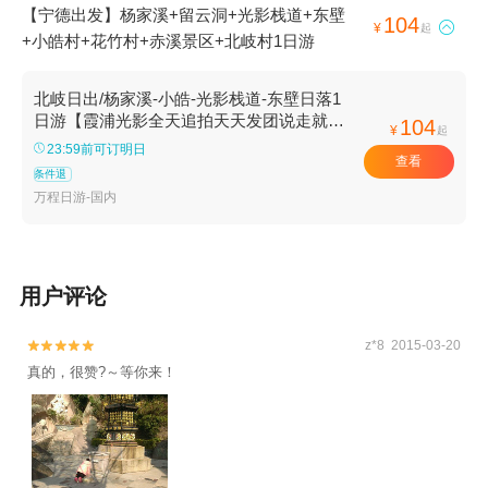
【宁德出发】杨家溪+留云洞+光影栈道+东壁
104

¥
起
+小皓村+花竹村+赤溪景区+北岐村1日游
北岐日出/杨家溪-小皓-光影栈道-东壁日落1
日游【霞浦光影全天追拍天天发团说走就
104
¥
起
走】
23:59前可订明日
查看
条件退
万程日游-国内
用户评论
z*8 2015-03-20


真的，很赞?～等你来！