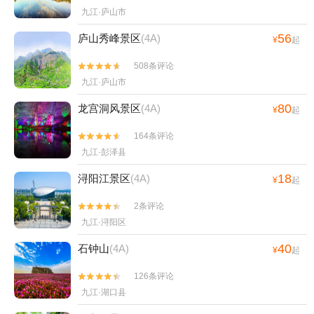
九江·庐山市
56
庐山秀峰景区
(4A)
¥
起
508条评论


九江·庐山市
80
龙宫洞风景区
(4A)
¥
起
164条评论


九江·彭泽县
18
浔阳江景区
(4A)
¥
起
2条评论


九江·浔阳区
40
石钟山
(4A)
¥
起
126条评论


九江·湖口县