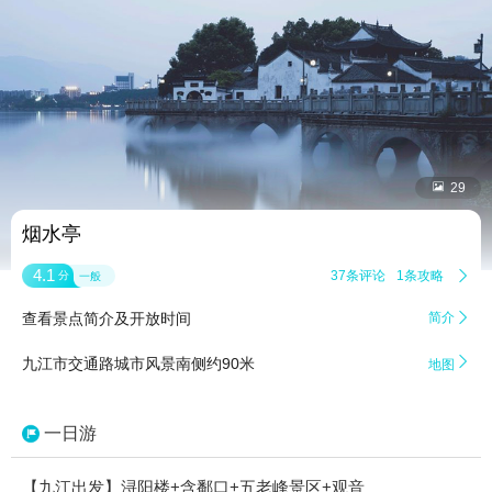


29
烟水亭
4.1
37条评论
1条攻略

分
一般
查看景点简介及开放时间
简介


九江市交通路城市风景南侧约90米
地图
一日游
【九江出发】浔阳楼+含鄱口+五老峰景区+观音