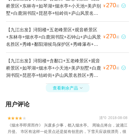
270
桥景区+东林寺+如琴湖+烟水亭+小天池+美庐别

¥
起
墅+白鹿洞书院+琵琶亭+牯岭街+庐山风景名胜
区+秀峰+庐山花径+锦绣谷+仙人洞+庐山天桥
+星龙索道+三叠泉+锦绣谷-险峰+庐山风景名胜
【九江出发】浔阳楼+五老峰景区+观音桥景区
区-庐山博物馆+白居易草堂+观妙亭+锦绣谷-谈
270
+东林寺+烟水亭+白鹿洞书院+石钟山+庐山风景

¥
起
判台+飞来石+庐山索道+鄱阳湖+庐山会议旧址
名胜区+秀峰+鄱阳湖候鸟保护区+秀峰瀑布+三
+锦绣谷-好运石+庐山-七彩瀑布+香炉峰+庐山植
叠泉+庐山-七彩瀑布+香炉峰+三叠泉-观景台+秀
物园+庐山国家级旅游风景名胜区石门涧风景区-
峰索道+庐山宋美龄别墅1日游
【九江出发】浔阳楼+含鄱口+五老峰景区+观音
悬索桥2日游
270
桥景区+如琴湖+烟水亭+小天池+美庐别墅+白鹿

¥
起
洞书院+琵琶亭+牯岭街+庐山风景名胜区+秀峰
+庐山花径+锦绣谷+仙人洞+庐山天桥+星龙索道
查看剩余产品

+鄱阳湖候鸟保护区+秀峰瀑布+三叠泉+锦绣谷-
险峰+白居易草堂+锦绣谷-谈判台+庐山会议旧址
用户评论
+锦绣谷-观妙亭+庐山-七彩瀑布+天下第六泉+香
炉峰+庐山国家级旅游风景名胜区石门涧风景区-
清*0 2018-08-08
悬索桥+三叠泉-观景台+秀峰索道+庐山宋美龄别


《烟水亭即席而作》 兴废多少事，都入烟水亭。 周瑜点将台，波涌江
墅2日游
月侵。 市区有这样一处景点还是挺有创意的，下雪天应该很漂亮，很