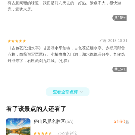
有古意阑珊的味道，我们是前几天去的，好热。景点不大，很快游
完，意犹未尽。
共15张
x*语 2018-10-31


《古色苍茫烟水亭》甘棠湖水平如镜，古色苍茫烟水亭。赤壁周郎曾
点将，白翁谱写琵琶行。小桥曲曲入门洞，湖水粼粼浸月亭。九转炼
丹成寿字，石匣藏剑九江城。(七律)
共15张
查看全部点评

看了该景点的人还看了
160
庐山风景名胜区
(5A)
¥
起
2527条评论

