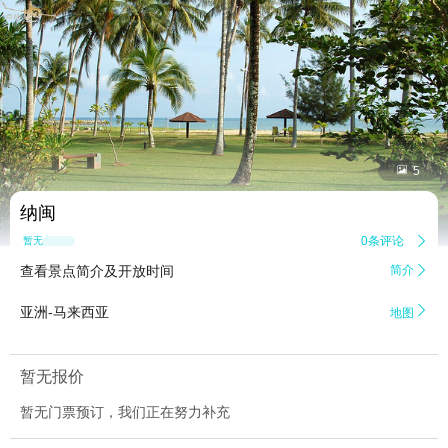


5
纳闽
0条评论

暂无点评
查看景点简介及开放时间
简介


亚洲-马来西亚
地图
暂无报价
暂无门票预订，我们正在努力补充