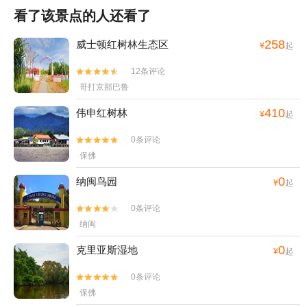
看了该景点的人还看了
258
威士顿红树林生态区
¥
起
12条评论


哥打京那巴鲁
410
伟申红树林
¥
起
0条评论


保佛
0
纳闽鸟园
¥
起
0条评论


纳闽
0
克里亚斯湿地
¥
起
0条评论


保佛