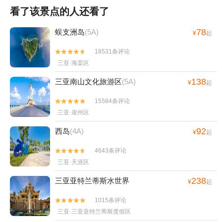
看了该景点的人还看了
78
蜈支洲岛
(5A)
¥
起
18531条评论


三亚·海棠区
138
三亚南山文化旅游区
(5A)
¥
起
15584条评论


三亚·崖州区
92
西岛
(4A)
¥
起
4643条评论


三亚·天涯区
238
三亚亚特兰蒂斯水世界
¥
起
1015条评论


三亚·三亚亚特兰蒂斯度假区