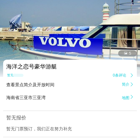


5
海洋之恋号豪华游艇
0条评论

暂无点评
查看景点简介及开放时间
简介


海南省三亚市三亚湾
地图
暂无报价
暂无门票预订，我们正在努力补充