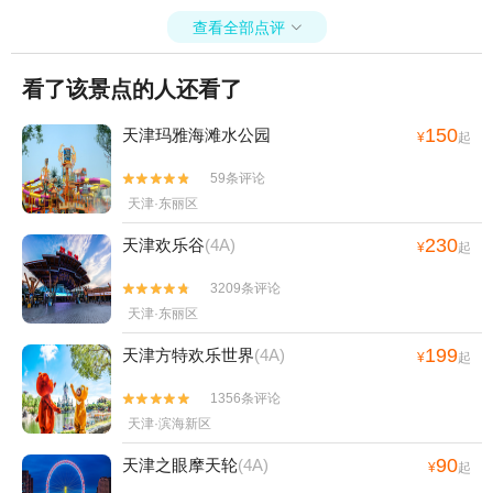
查看全部点评

看了该景点的人还看了
150
天津玛雅海滩水公园
¥
起
59条评论


天津·东丽区
230
天津欢乐谷
(4A)
¥
起
3209条评论


天津·东丽区
199
天津方特欢乐世界
(4A)
¥
起
1356条评论


天津·滨海新区
90
天津之眼摩天轮
(4A)
¥
起