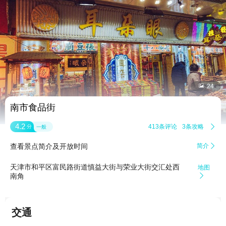


24
南市食品街
4.2
413条评论
3条攻略

分
一般
查看景点简介及开放时间
简介

天津市和平区富民路街道慎益大街与荣业大街交汇处西
地图
南角

交通