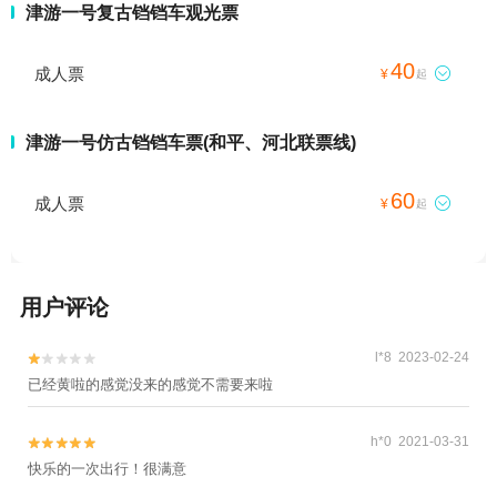
津游一号复古铛铛车观光票
40
成人票

¥
起
津游一号仿古铛铛车票(和平、河北联票线)
60
成人票

¥
起
用户评论
l*8 2023-02-24


已经黄啦的感觉没来的感觉不需要来啦
h*0 2021-03-31


快乐的一次出行！很满意