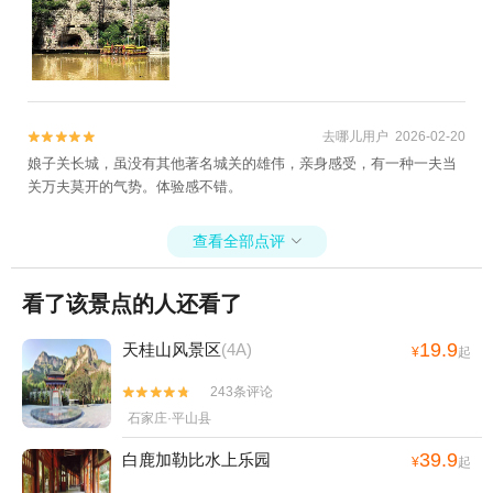
去哪儿用户 2026-02-20


娘子关长城，虽没有其他著名城关的雄伟，亲身感受，有一种一夫当
关万夫莫开的气势。体验感不错。
查看全部点评

看了该景点的人还看了
19.9
天桂山风景区
(4A)
¥
起
243条评论


石家庄·平山县
39.9
白鹿加勒比水上乐园
¥
起