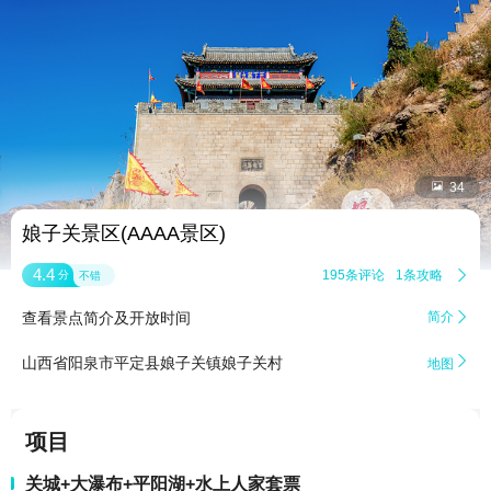


34
娘子关景区(AAAA景区)
4.4
195条评论
1条攻略

分
不错
查看景点简介及开放时间
简介


山西省阳泉市平定县娘子关镇娘子关村
地图
项目
关城+大瀑布+平阳湖+水上人家套票