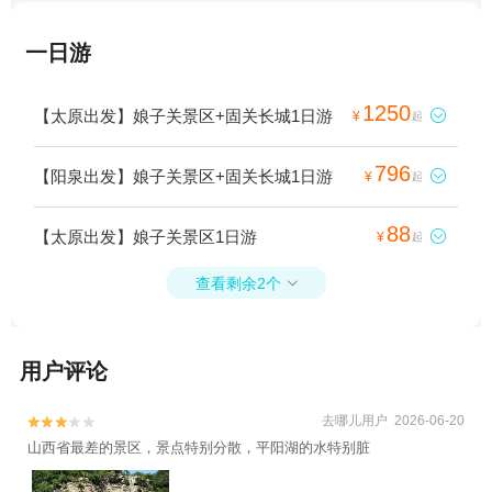
一日游
1250
【太原出发】娘子关景区+固关长城1日游

¥
起
796
【阳泉出发】娘子关景区+固关长城1日游

¥
起
88
【太原出发】娘子关景区1日游

¥
起
查看剩余2个

用户评论
去哪儿用户 2026-06-20


山西省最差的景区，景点特别分散，平阳湖的水特别脏