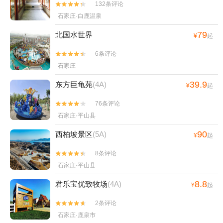
132条评论


石家庄·白鹿温泉
79
北国水世界
¥
起
6条评论


石家庄
39.9
东方巨龟苑
(4A)
¥
起
76条评论


石家庄·平山县
90
西柏坡景区
(5A)
¥
起
8条评论


石家庄·平山县
8.8
君乐宝优致牧场
(4A)
¥
起
2条评论


石家庄·鹿泉市