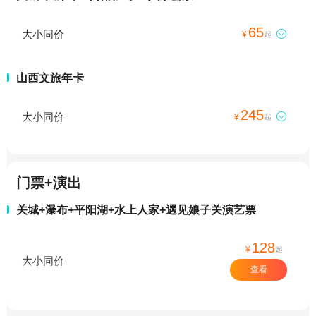
65
大小同价

¥
起
山西文旅年卡
245
大小同价

¥
起
门票+演出
关城+瀑布+平阳湖+水上人家+遇见娘子关演艺票
128
¥
起
大小同价
查看