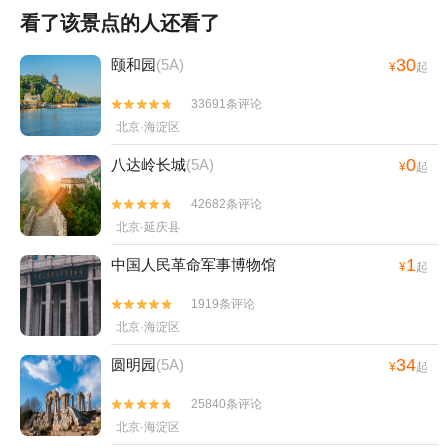
看了该景点的人还看了
30
颐和园
(5A)
¥
起
33691条评论


北京·海淀区
0
八达岭长城
(5A)
¥
起
42682条评论


北京·延庆县
1
中国人民革命军事博物馆
¥
起
1919条评论


北京·海淀区
34
圆明园
(5A)
¥
起
25840条评论


北京·海淀区