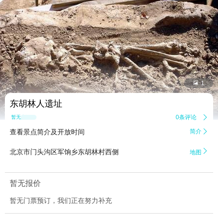


1
东胡林人遗址
0条评论

暂无点评
查看景点简介及开放时间
简介


北京市门头沟区军饷乡东胡林村西侧
地图
暂无报价
暂无门票预订，我们正在努力补充