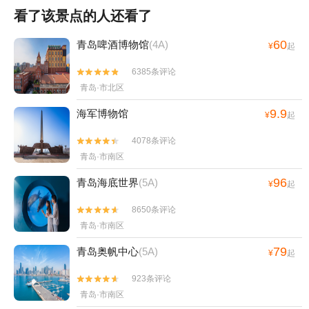
看了该景点的人还看了
60
青岛啤酒博物馆
(4A)
¥
起
6385条评论


青岛·市北区
9.9
海军博物馆
¥
起
4078条评论


青岛·市南区
96
青岛海底世界
(5A)
¥
起
8650条评论


青岛·市南区
79
青岛奥帆中心
(5A)
¥
起
923条评论


青岛·市南区