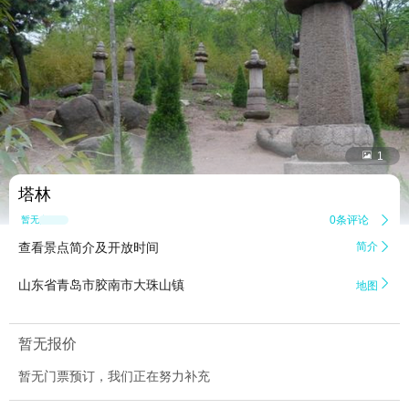


1
塔林
0条评论

暂无点评
查看景点简介及开放时间
简介


山东省青岛市胶南市大珠山镇
地图
暂无报价
暂无门票预订，我们正在努力补充