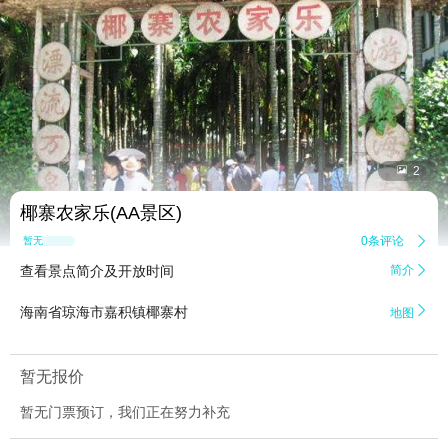


2
椰寨农家乐(AA景区)
0条评论

暂无点评
查看景点简介及开放时间
简介


海南省琼海市嘉积镇椰寨村
地图
暂无报价
暂无门票预订，我们正在努力补充