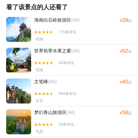
看了该景点的人还看了
28
海南白石岭旅游区
(4A)
¥
起
775条评论


琼海
52
世界热带水果之窗
(4A)
¥
起
44条评论


琼海
40
文笔峰
(4A)
¥
起
969条评论


定安
58
梦幻香山旅游区
(4A)
¥
起
29条评论


屯昌