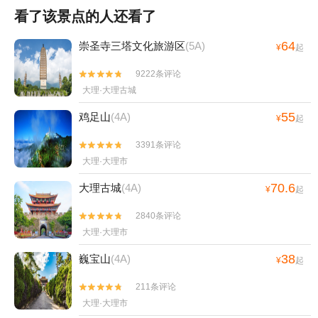
看了该景点的人还看了
64
崇圣寺三塔文化旅游区
(5A)
¥
起
9222条评论


大理·大理古城
55
鸡足山
(4A)
¥
起
3391条评论


大理·大理市
70.6
大理古城
(4A)
¥
起
2840条评论


大理·大理市
38
巍宝山
(4A)
¥
起
211条评论


大理·大理市