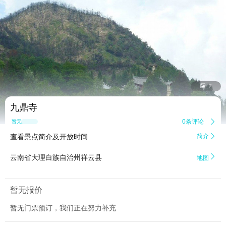


2
九鼎寺
0条评论

暂无点评
查看景点简介及开放时间
简介


云南省大理白族自治州祥云县
地图
暂无报价
暂无门票预订，我们正在努力补充