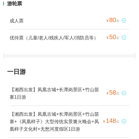
游轮票
80
成人票

¥
起
50
优待票（儿童/老人/残疾人/军人/消防员等）

¥
起
一日游
【湘西出发】凤凰古城+长潭岗景区+竹山苗
58

¥
起
寨1日游
【湘西出发】凤凰古城+长潭岗景区+竹山苗
148
寨+《凤凰样子》大型传统实景篝火晚会+凤

¥
起
凰样子文化村+无愁河度假区1日游