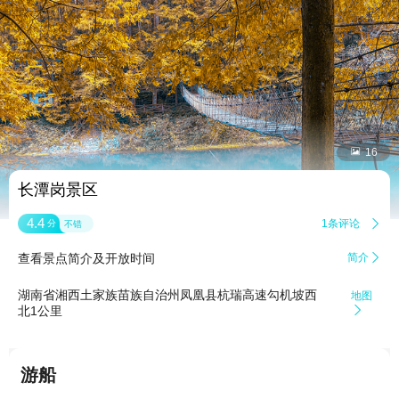


16
长潭岗景区
4.4
1条评论

分
不错
查看景点简介及开放时间
简介

湖南省湘西土家族苗族自治州凤凰县杭瑞高速勾机坡西
地图
北1公里

游船