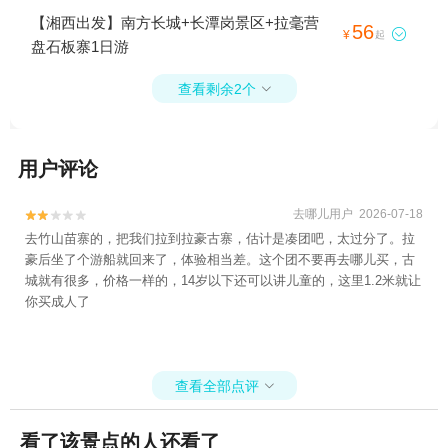
【湘西出发】南方长城+长潭岗景区+拉毫营
56

¥
起
盘石板寨1日游
查看剩余2个

用户评论
去哪儿用户 2026-07-18


去竹山苗寨的，把我们拉到拉豪古寨，估计是凑团吧，太过分了。拉
豪后坐了个游船就回来了，体验相当差。这个团不要再去哪儿买，古
城就有很多，价格一样的，14岁以下还可以讲儿童的，这里1.2米就让
你买成人了
查看全部点评

看了该景点的人还看了