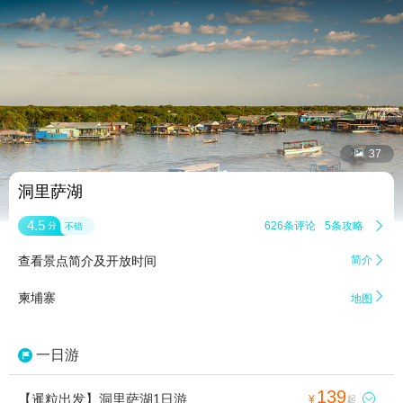


37
洞里萨湖
4.5
626条评论
5条攻略

分
不错
查看景点简介及开放时间
简介


柬埔寨
地图
一日游
139
【暹粒出发】洞里萨湖1日游

¥
起