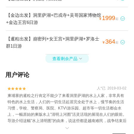
【金边出发】洞里萨湖+巴戎寺+吴哥国家博物馆
1999

¥
起
+金边王宫6日游
【暹粒出发】崩密列+女王宫+洞里萨湖+罗洛士
364

¥
起
群1日游
查看剩余产品

用户评论
人*已 2019-03-02


柬埔寨的暹粒之行肯定不能少了来看洞里萨湖的水上人家，非常具有
特色的水上生活，人们的一切生活起居完全处于水上，慢节奏的生活
习惯，学校、警察局、医院、KTV\游乐园、超市等一切生活都会水
上，一幅原始的柬版水上“清明上河图”活灵活现的展现在人们的眼前。
导游介绍这幅“水上清明图”的由来，说这些都是越南难民，战争结束后
无法回祖国，只能在这洞里萨湖维持着生活，在这洞里萨湖久而久之

的形成了另外一道美丽的风景线，柬埔寨人开发出这水上生活图为景