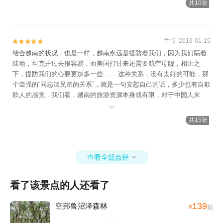
共10张
区，把福利让给居民。 刚好我们来的时候是傍晚，看到他们在水上的
一些生活方式，所有的生活方式都靠水吃水，我们坐的小船一路过
来，看到水上的村庄渐渐出现在我们眼前，木材及竹子建造的吊脚楼
矗立在水面，看到纯朴的村民有的在撒网捕鱼、女人们有的在洗碗、
兰*5 2019-01-15


有的洗衣服、洗菜煮饭、有的在喂宝宝、还看到有条小船满载货物商
结合越南的状况，也是一样，越南永远是提防着我们，因为我们隔着
品一路叫卖，孩子们在船边嬉戏游玩、有的划着小船在接游客观赏、
陆地，坦克开过去很容易，而美国打过来还需要航空母舰，相比之
有的好奇的在自家看着水上来来往往的游人，看到这里水上的房子大
下，提防我们的心要更加多一些…… 这种关系，没有太好的可能，那
部份都十分破旧，摇摇欲坠，都好怕风来了会被刮坏掉。 这里警察
个牵强的“同志加兄弟的关系”，就是一句安慰自己的话，多少也有自欺
局，黄色的建筑很显眼，状观又漂亮。 这里是教堂，以兰色居调区分
欺人的感觉，我们看，越南的旅游资源本身就有限，对于中国人来
建筑。 我们还上了一处更大的水上人家，用好几处连接一起，在这里
说，这个国家的旅游前景不容乐观，恐怕没有太好的前景……

最顶端可以看到整片的水上人家风景，在这里的居民还自处养了鳄
共15张
鱼、莽蛇等，还有特产可带，在这里休息观赏到水上人家的生活特
色。 这次的柬埔寨之行也让我们从中学会了生活的艰辛，学会了满
足，学会了不少的知识文化。
查看全部点评

看了该景点的人还看了
139
空邦鲁沼泽森林
¥
起