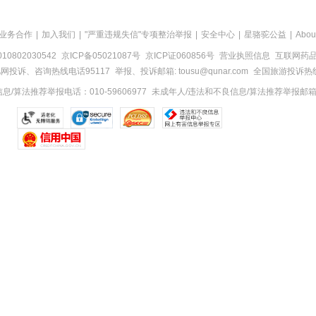
业务合作
|
加入我们
|
"严重违规失信"专项整治举报
|
安全中心
|
星骆驼公益
|
Abou
0802030542
京ICP备05021087号
京ICP证060856号
营业执照信息
互联网药品信
网投诉、咨询热线电话95117
举报、投诉邮箱: tousu@qunar.com
全国旅游投诉热线:
/算法推荐举报电话：010-59606977
未成年人/违法和不良信息/算法推荐举报邮箱：to