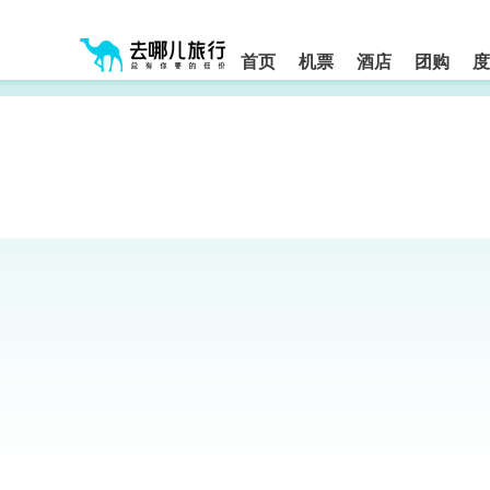
请
提
提
按
示:
示:
shift+enter
您
您
进
首页
机票
酒店
团购
度
入
已
已
去
进
离
哪
入
开
网
网
网
智
能
站
站
导
导
导
盲
航
航
语
音
区,
区
引
本
导
区
模
域
式
含
有
6
个
模
块,
按
下
Tab
键
浏